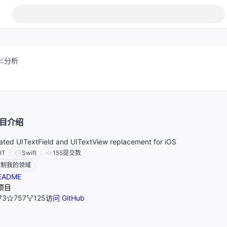
分析
目介绍
ated UITextField and UITextView replacement for iOS
IT
Swift
155
提交数
定制我的领域
EADME
项目
73
757
125
访问 GitHub