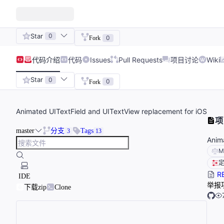
Star
0
0
Fork
代码
介绍
代码
Issues
Pull Requests
项目讨论
Wiki
Star
0
0
Fork
Animated UITextField and UITextView replacement for iOS
项
master
分支
Tags
3
13
Anim
M
R
IDE
举报
下载zip
Clone