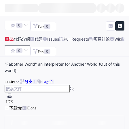
0
0
Fork
代码
介绍
代码
Issues
Pull Requests
项目讨论
Wiki
0
0
Fork
"Fabother World" an interpreter for Another World (Out of this
world).
master
分支
Tags
1
0
IDE
下载zip
Clone