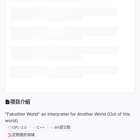
项目介绍
"Fabother World" an interpreter for Another World (Out of this
world).
GPL-2.0
C++
84
提交数
定制我的领域