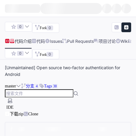
0
0
Fork
代码
介绍
代码
Issues
Pull Requests
项目讨论
Wiki
0
0
Fork
[Unmaintained] Open source two-factor authentication for
Android
master
分支
Tags
4
38
IDE
下载zip
Clone