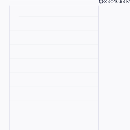
3
10.98 K