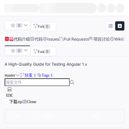
0
0
Fork
代码
介绍
代码
Issues
Pull Requests
项目讨论
Wiki
0
0
Fork
A High-Quality Guide for Testing Angular 1.x
master
分支
Tags
1
1
IDE
下载zip
Clone