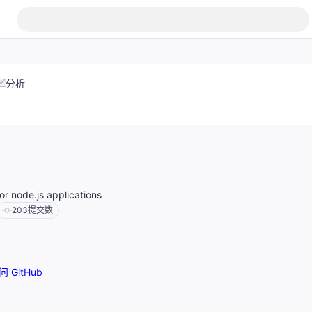
分析
r node.js applications
203
提交数
问 GitHub