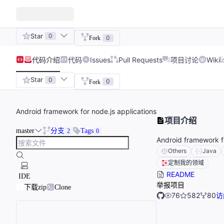
Star
0
0
Fork
代码
介绍
代码
Issues
Pull Requests
项目讨论
Wiki
Star
0
0
Fork
Android framework for node.js applications
项目介绍
master
分支
Tags
2
0
Android framework fo
Others
Java
定制我的领域
README
IDE
举报项目
下载zip
Clone
76
582
80
访