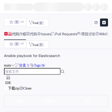
0
0
Fork
代码
介绍
代码
Issues
Pull Requests
项目讨论
Wiki
0
0
Fork
Ansible playbook for Elasticsearch
main
分支
Tags
5
56
IDE
下载zip
Clone