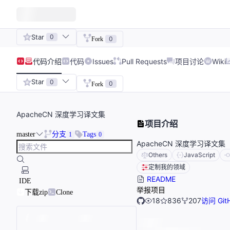
Star
0
0
Fork
代码
介绍
代码
Issues
Pull Requests
项目讨论
Wiki
Star
0
0
Fork
ApacheCN 深度学习译文集
项目介绍
master
分支
Tags
1
0
ApacheCN 深度学习译文集
Others
JavaScript
定制我的领域
README
IDE
举报项目
下载zip
Clone
18
836
207
访问 Git