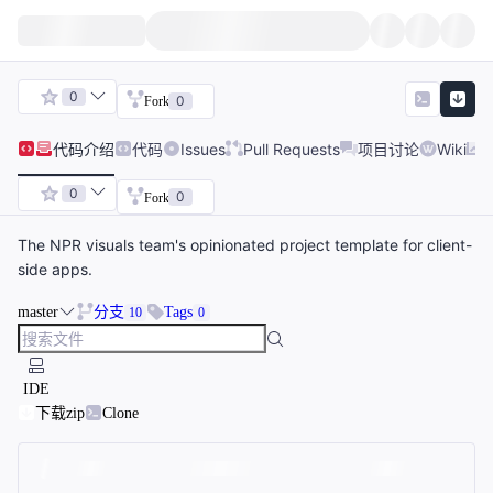
0
0
Fork
代码
介绍
代码
Issues
Pull Requests
项目讨论
Wiki
0
0
Fork
The NPR visuals team's opinionated project template for client-
side apps.
master
分支
Tags
10
0
IDE
下载zip
Clone