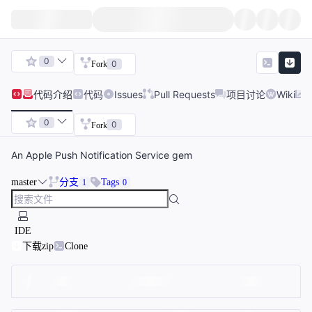
0
0
Fork
代码
介绍
代码
Issues
Pull Requests
项目讨论
Wiki
0
0
Fork
An Apple Push Notification Service gem
master
分支
Tags
1
0
IDE
下载zip
Clone