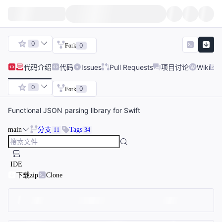
0
0
Fork
代码
介绍
代码
Issues
Pull Requests
项目讨论
Wiki
0
0
Fork
Functional JSON parsing library for Swift
main
分支
Tags
11
34
IDE
下载zip
Clone