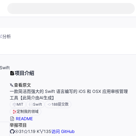
分析
Swift
项目介绍
查看原文
一款简洁而强大的 Swift 语言编写的 iOS 和 OSX 应用审核管理
工具【此简介由AI生成】
MIT
Swift
188
提交数
定制我的领域
README
举报项目
31
1.19 K
135
访问 GitHub