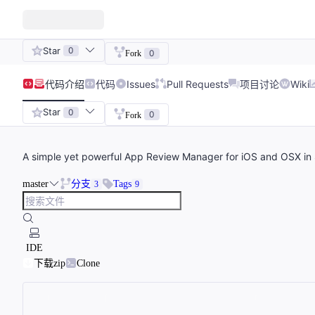
Star
0
0
Fork
代码
介绍
代码
Issues
Pull Requests
项目讨论
Wiki
Star
0
0
Fork
A simple yet powerful App Review Manager for iOS and OSX in 
master
分支
Tags
3
9
IDE
下载zip
Clone