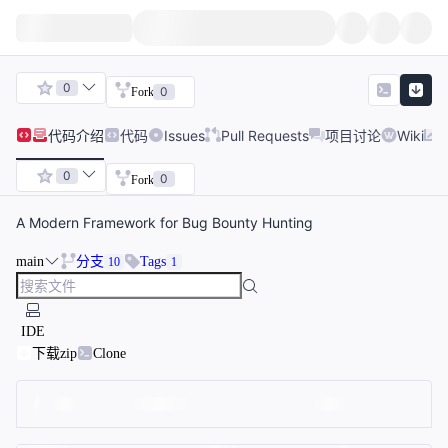
0
0
Fork
代码
介绍
代码
Issues
Pull Requests
项目讨论
Wiki
0
0
Fork
A Modern Framework for Bug Bounty Hunting
main
分支
Tags
10
1
IDE
下载zip
Clone