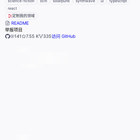
science-fiction
scifi
solarpunk
synthwave
ui
typescript
react
定制我的领域
README
举报项目
141
7.55 K
335
访问 GitHub