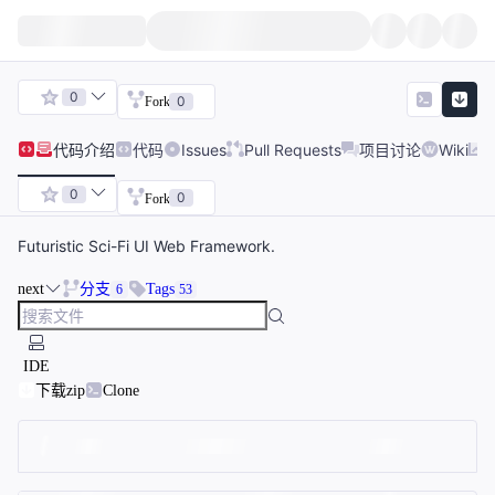
0
0
Fork
代码
介绍
代码
Issues
Pull Requests
项目讨论
Wiki
0
0
Fork
Futuristic Sci-Fi UI Web Framework.
next
分支
Tags
6
53
IDE
下载zip
Clone