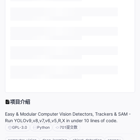
项目介绍
Easy & Modular Computer Vision Detectors, Trackers & SAM -
Run YOLOv9,v8,v7,v6,v5,R,X in under 10 lines of code.
GPL-3.0
Python
701
提交数