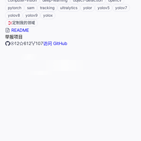
computer-vision
deep-learning
object-detection
opencv
pytorch
sam
tracking
ultralytics
yolor
yolov5
yolov7
yolov8
yolov9
yolox
定制我的领域
README
举报项目
12
612
107
访问 GitHub