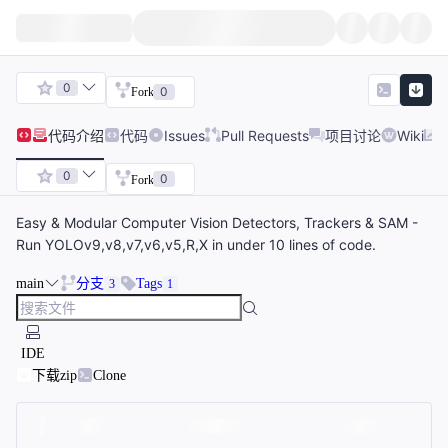
0
0
Fork
代码
介绍
代码
Issues
Pull Requests
项目讨论
Wiki
0
0
Fork
Easy & Modular Computer Vision Detectors, Trackers & SAM -
Run YOLOv9,v8,v7,v6,v5,R,X in under 10 lines of code.
main
分支
Tags
3
1
IDE
下载zip
Clone