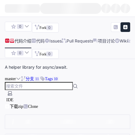
0
0
Fork
代码
介绍
代码
Issues
Pull Requests
项目讨论
Wiki
0
0
Fork
A helper library for async/await.
master
分支
Tags
11
10
IDE
下载zip
Clone