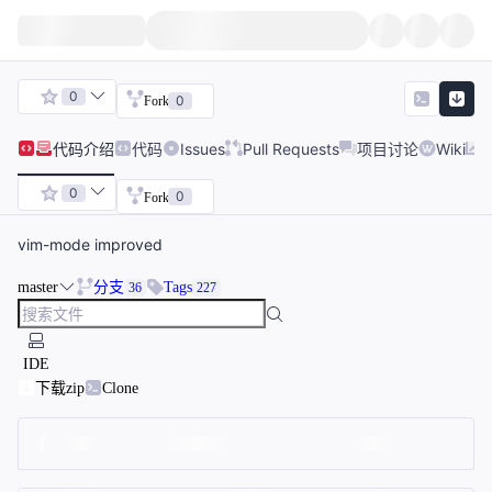
0
0
Fork
代码
介绍
代码
Issues
Pull Requests
项目讨论
Wiki
0
0
Fork
vim-mode improved
master
分支
Tags
36
227
IDE
下载zip
Clone