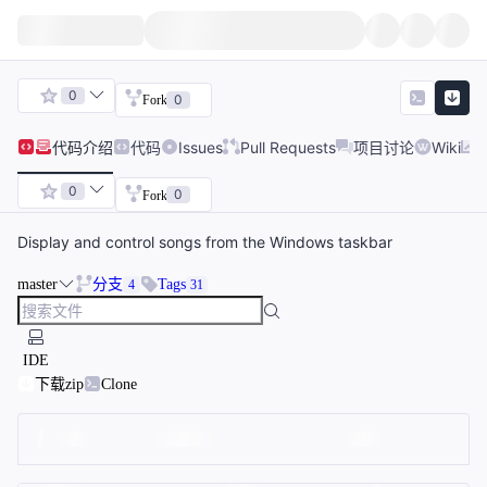
0
0
Fork
代码
介绍
代码
Issues
Pull Requests
项目讨论
Wiki
0
0
Fork
Display and control songs from the Windows taskbar
master
分支
Tags
4
31
IDE
下载zip
Clone