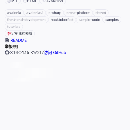
MIT
HTML
475
提交数
avalonia
avaloniaui
c-sharp
cross-platform
dotnet
front-end-development
hacktoberfest
sample-code
samples
tutorials
定制我的领域
README
举报项目
16
1.15 K
217
访问 GitHub