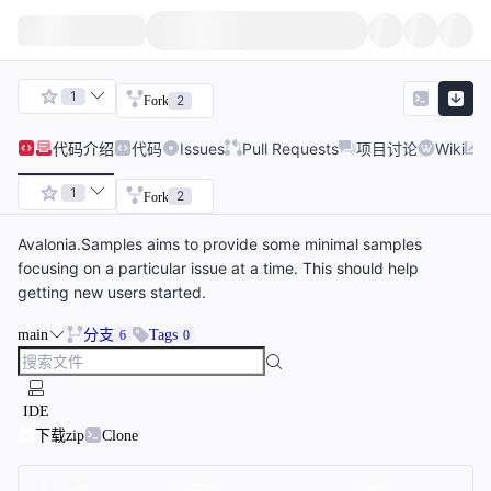
1
2
Fork
代码
介绍
代码
Issues
Pull Requests
项目讨论
Wiki
1
2
Fork
Avalonia.Samples aims to provide some minimal samples
focusing on a particular issue at a time. This should help
getting new users started.
main
分支
Tags
6
0
IDE
下载zip
Clone