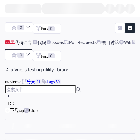
0
0
Fork
代码
介绍
代码
Issues
Pull Requests
项目讨论
Wiki
0
0
Fork
🔬 a Vue.js testing utility library
master
分支
Tags
21
59
IDE
下载zip
Clone