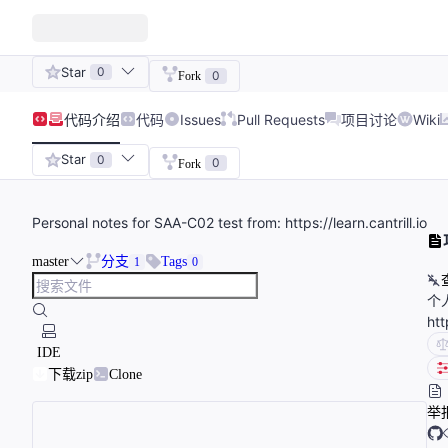
Star
0
0
Fork
代码
介绍
代码
Issues
Pull Requests
项目讨论
Wiki
Star
0
0
Fork
Personal notes for SAA-C02 test from: https://learn.cantrill.io
master
分支
Tags
1
0
个
ht
IDE
下载zip
Clone
举