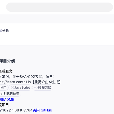
分析
项目介绍
查看原文
人笔记，关于SAA-C02考试，源自：
tps://learn.cantrill.io【此简介由AI生成】
MIT
JavaScript
63
提交数
定制我的领域
README
报项目
102
1.68 K
764
访问 GitHub