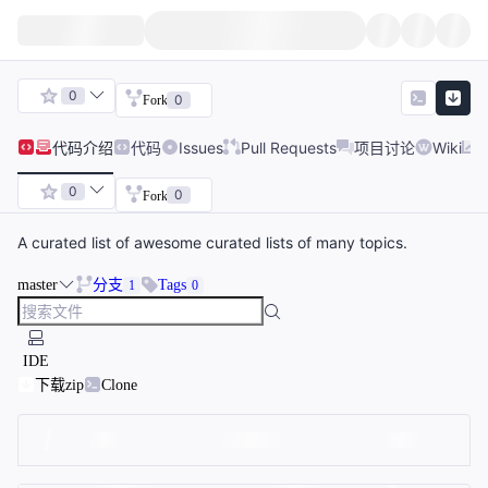
0
0
Fork
代码
介绍
代码
Issues
Pull Requests
项目讨论
Wiki
0
0
Fork
A curated list of awesome curated lists of many topics.
master
分支
Tags
1
0
IDE
下载zip
Clone