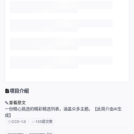
项目介绍
查看原文
一份精心挑选的精彩精选列表，涵盖众多主题。【此简介由AI生
成】
CC0-1.0
135
提交数
awesome
awesome-list