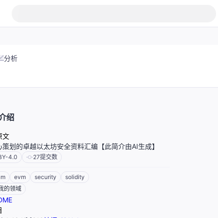
分析
介绍
原文
心策划的卓越以太坊安全资料汇编【此简介由AI生成】
BY-4.0
27
提交数
um
evm
security
solidity
我的领域
DME
目