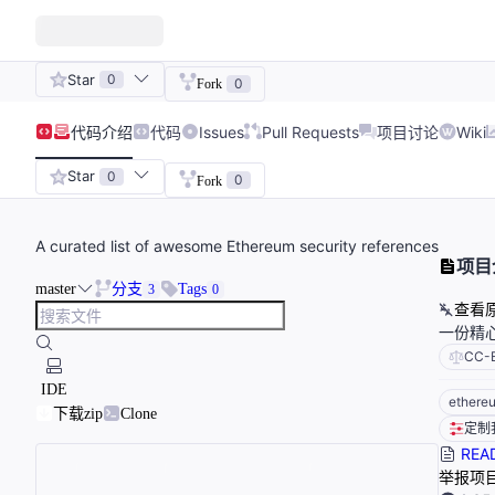
Star
0
0
Fork
代码
介绍
代码
Issues
Pull Requests
项目讨论
Wiki
Star
0
0
Fork
A curated list of awesome Ethereum security references
项目
master
分支
Tags
3
0
查看
一份精
CC-
IDE
ethere
下载zip
Clone
定制
REA
举报项