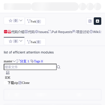
0
0
Fork
代码
介绍
代码
Issues
Pull Requests
项目讨论
Wiki
0
0
Fork
list of efficient attention modules
master
分支
Tags
1
0
IDE
下载zip
Clone