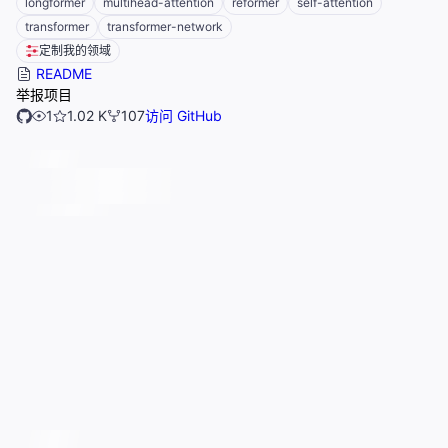
longformer
multihead-attention
reformer
self-attention
transformer
transformer-network
定制我的领域
README
举报项目
1
1.02 K
107
访问 GitHub