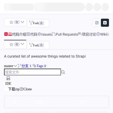
0
0
Fork
代码
介绍
代码
Issues
Pull Requests
项目讨论
Wiki
0
0
Fork
A curated list of awesome things related to Strapi
master
分支
Tags
1
0
IDE
下载zip
Clone