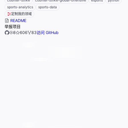
counter-strike
counter-strike-global-offensive
esports
python
sports-analytics
sports-data
定制我的领域
README
举报项目
8
606
83
访问 GitHub