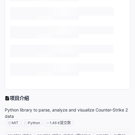
项目介绍
Python library to parse, analyze and visualize Counter-Strike 2
data
MIT
Python
1.46 K
提交数