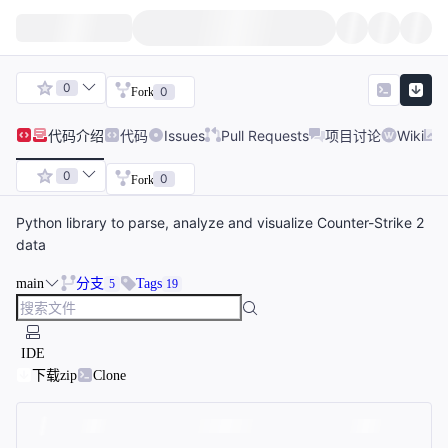
0
0
Fork
代码
介绍
代码
Issues
Pull Requests
项目讨论
Wiki
0
0
Fork
Python library to parse, analyze and visualize Counter-Strike 2
data
main
分支
Tags
5
19
IDE
下载zip
Clone