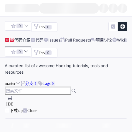
0
0
Fork
代码
介绍
代码
Issues
Pull Requests
项目讨论
Wiki
0
0
Fork
A curated list of awesome Hacking tutorials, tools and
resources
master
分支
Tags
1
0
IDE
下载zip
Clone