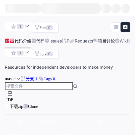
1
0
Fork
代码
介绍
代码
Issues
Pull Requests
项目讨论
Wiki
1
0
Fork
Resources for independent developers to make money
master
分支
Tags
1
0
IDE
下载zip
Clone