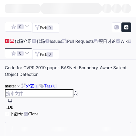
0
0
Fork
代码
介绍
代码
Issues
Pull Requests
项目讨论
Wiki
0
0
Fork
Code for CVPR 2019 paper. BASNet: Boundary-Aware Salient
Object Detection
master
分支
Tags
1
0
IDE
下载zip
Clone