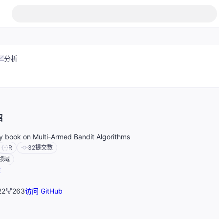
分析
绍
y book on Multi-Armed Bandit Algorithms
R
32
提交数
领域
E
22
263
访问 GitHub