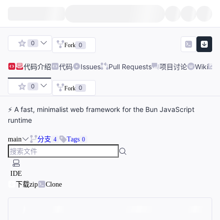
0
0
Fork
代码
介绍
代码
Issues
Pull Requests
项目讨论
Wiki
0
0
Fork
⚡️ A fast, minimalist web framework for the Bun JavaScript
runtime
main
分支
Tags
4
0
IDE
下载zip
Clone