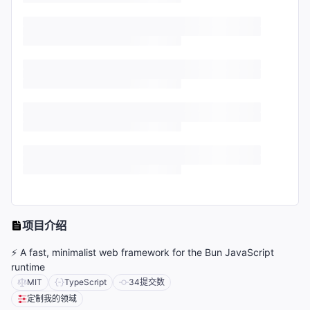
项目介绍
⚡️ A fast, minimalist web framework for the Bun JavaScript
runtime
MIT
TypeScript
34
提交数
定制我的领域