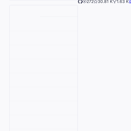
272
30.81 K
1.63 K