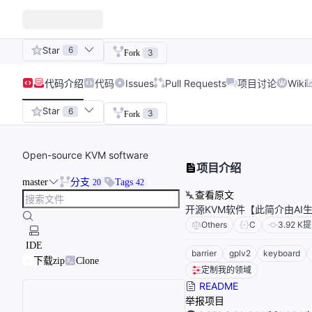
Star
6
3
Fork
代码
介绍
代码
Issues
Pull Requests
项目讨论
Wiki
Star
6
3
Fork
Open-source KVM software
项目介绍
master
分支
Tags
20
42
查看原文
开源KVM软件【此简介由AI
Others
C
3.92 K
提
IDE
barrier
gplv2
keyboard
下载zip
Clone
定制我的领域
README
举报项目