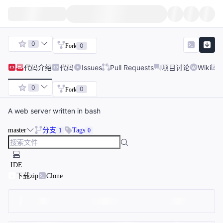
0
0
Fork
代码
介绍
代码
Issues
Pull Requests
项目讨论
Wiki
0
0
Fork
A web server written in bash
master
分支
Tags
1
0
IDE
下载zip
Clone