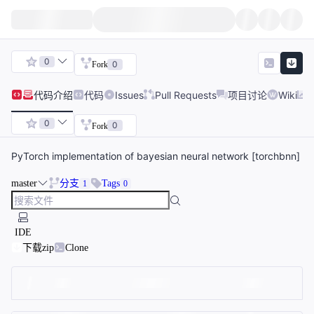
0
0
Fork
代码
介绍
代码
Issues
Pull Requests
项目讨论
Wiki
0
0
Fork
PyTorch implementation of bayesian neural network [torchbnn]
master
分支
Tags
1
0
IDE
下载zip
Clone