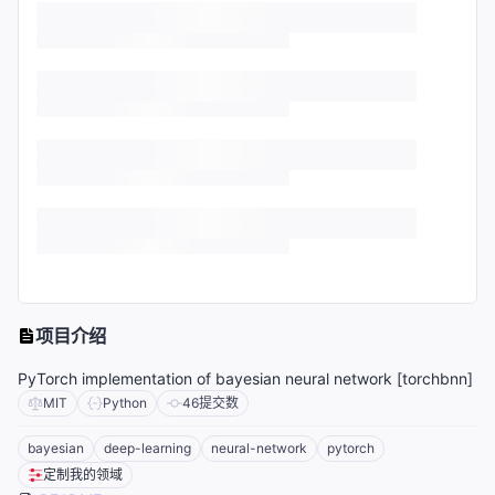
项目介绍
PyTorch implementation of bayesian neural network [torchbnn]
MIT
Python
46
提交数
bayesian
deep-learning
neural-network
pytorch
定制我的领域