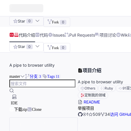
Star
0
0
Fork
代码
介绍
代码
Issues
Pull Requests
项目讨论
Wiki
Star
0
0
Fork
A pipe to browser utility
项目介绍
master
分支
Tags
3
11
A pipe to browser utility
Others
Ruby
91
提
定制我的领域
README
IDE
举报项目
下载zip
Clone
1
509
34
访问 GitHu