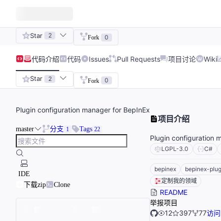
Star
2
0
Fork
代码
介绍
代码
Issues
Pull Requests
项目讨论
Wiki
Star
2
0
Fork
Plugin configuration manager for BepInEx
项目介绍
master
分支
Tags
1
22
Plugin configuration 
LGPL-3.0
C#
bepinex
bepinex-plug
IDE
定制我的领域
下载zip
Clone
README
举报项目
12
397
77
访问 