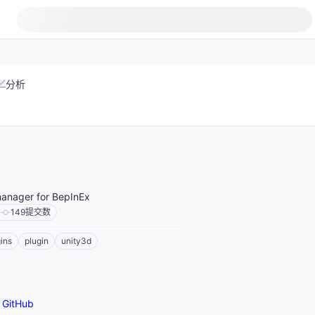
分析
manager for BepInEx
149
提交数
ins
plugin
unity3d
GitHub