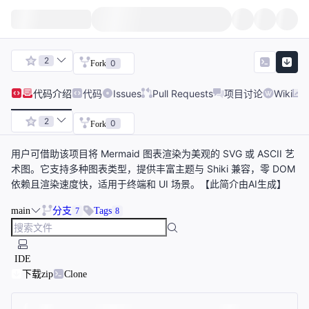
2
0
Fork
代码
介绍
代码
Issues
Pull Requests
项目讨论
Wiki
2
0
Fork
用户可借助该项目将 Mermaid 图表渲染为美观的 SVG 或 ASCII 艺
术图。它支持多种图表类型，提供丰富主题与 Shiki 兼容，零 DOM
依赖且渲染速度快，适用于终端和 UI 场景。【此简介由AI生成】
main
分支
Tags
7
8
IDE
下载zip
Clone