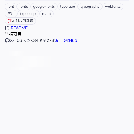
font
fonts
google-fonts
typeface
typography
webfonts
应用
typescript
react
定制我的领域
README
举报项目
1.06 K
7.34 K
273
访问 GitHub