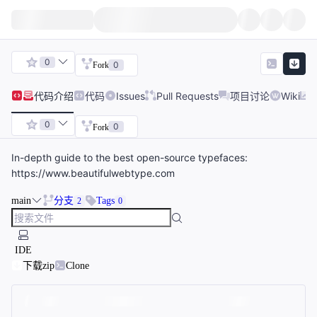
0
0
Fork
代码
介绍
代码
Issues
Pull Requests
项目讨论
Wiki
0
0
Fork
In-depth guide to the best open-source typefaces:
https://www.beautifulwebtype.com
main
分支
Tags
2
0
IDE
下载zip
Clone