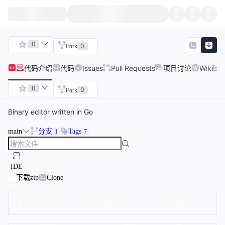
0
0
Fork
代码
介绍
代码
Issues
Pull Requests
项目讨论
Wiki
0
0
Fork
Binary editor written in Go
main
分支
Tags
1
7
IDE
下载zip
Clone