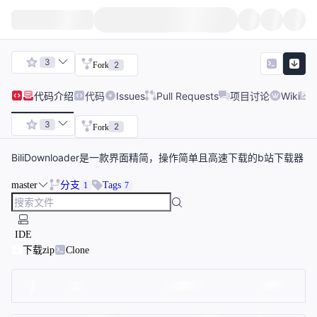
3
2
Fork
代码
介绍
代码
Issues
Pull Requests
项目讨论
Wiki
3
2
Fork
BiliDownloader是一款界面精简，操作简单且高速下载的b站下载器
master
分支
Tags
1
7
IDE
下载zip
Clone