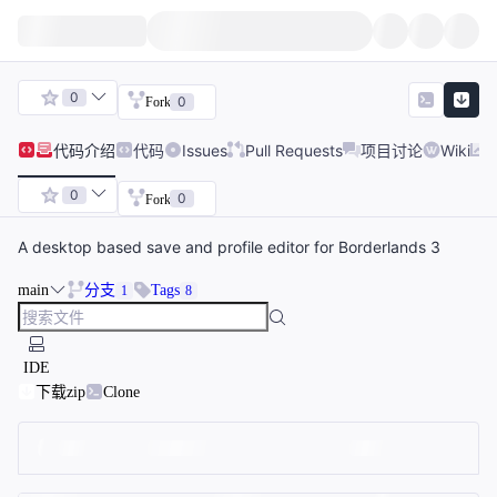
0
0
Fork
代码
介绍
代码
Issues
Pull Requests
项目讨论
Wiki
0
0
Fork
A desktop based save and profile editor for Borderlands 3
main
分支
Tags
1
8
IDE
下载zip
Clone