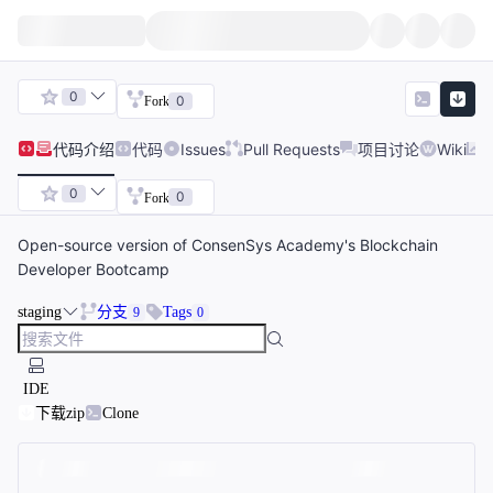
0
0
Fork
代码
介绍
代码
Issues
Pull Requests
项目讨论
Wiki
0
0
Fork
Open-source version of ConsenSys Academy's Blockchain
Developer Bootcamp
staging
分支
Tags
9
0
IDE
下载zip
Clone