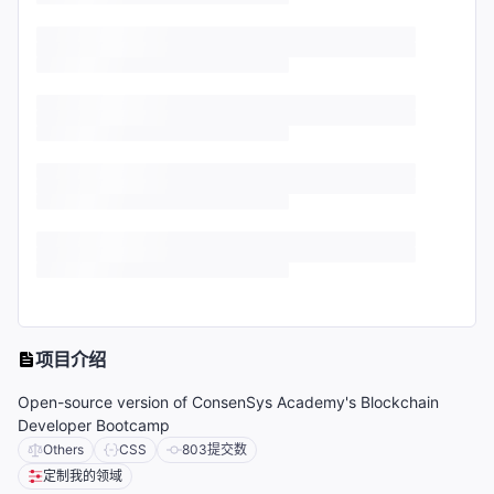
项目介绍
Open-source version of ConsenSys Academy's Blockchain
Developer Bootcamp
Others
CSS
803
提交数
定制我的领域