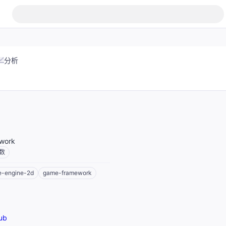
分析
ework
数
-engine-2d
game-framework
ub