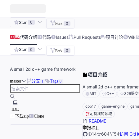
Star
0
0
Fork
代码
介绍
代码
Issues
Pull Requests
项目讨论
Wiki
Star
0
0
Fork
A small 2d c++ game framework
项目介绍
master
分支
Tags
1
0
A small 2d c++ game fram
MIT
C++
326
提交
cpp17
game-engine
game
IDE
定制我的领域
下载zip
Clone
README
举报项目
14
604
54
访问 GitH