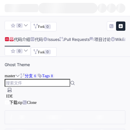
0
0
Fork
代码
介绍
代码
Issues
Pull Requests
项目讨论
Wiki
0
0
Fork
Ghost Theme
master
分支
Tags
6
8
IDE
下载zip
Clone