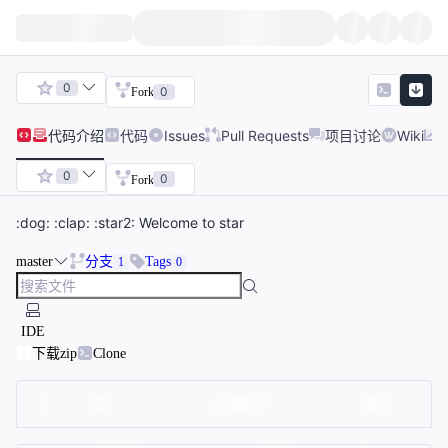
0
0
Fork
代码
介绍
代码
Issues
Pull Requests
项目讨论
Wiki
0
0
Fork
:dog: :clap: :star2: Welcome to star
master
分支
Tags
1
0
IDE
下载zip
Clone