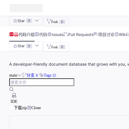
Star
0
0
Fork
代码
介绍
代码
Issues
Pull Requests
项目讨论
Wiki
Star
0
0
Fork
A developer-friendly document database that grows with you, wr
main
分支
Tags
6
12
IDE
下载zip
Clone