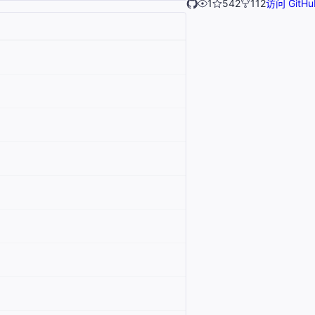
1
542
112
访问 GitHu