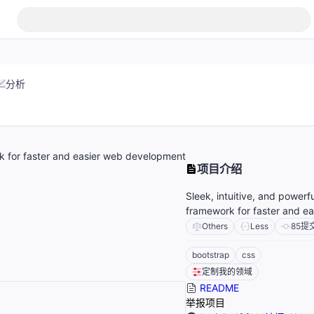
分析
rk for faster and easier web development
项目介绍
Sleek, intuitive, and powerf
framework for faster and e
Others
Less
85
提
bootstrap
css
定制我的领域
README
举报项目