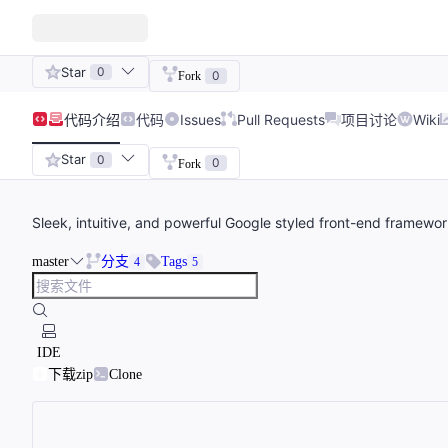
Star
0
0
Fork
代码
介绍
代码
Issues
Pull Requests
项目讨论
Wiki
Star
0
0
Fork
Sleek, intuitive, and powerful Google styled front-end framewo
master
分支
Tags
4
5
IDE
下载zip
Clone