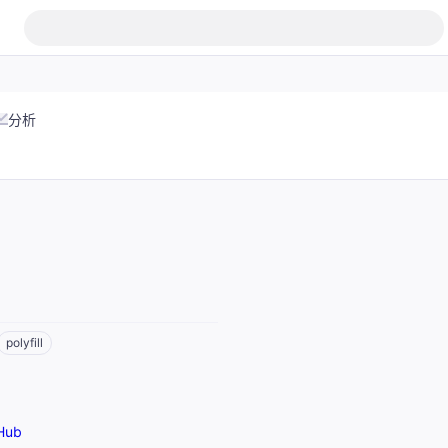
分析
polyfill
Hub