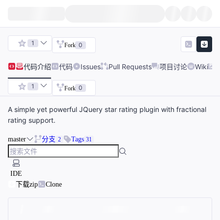
1
0
Fork
代码
介绍
代码
Issues
Pull Requests
项目讨论
Wiki
1
0
Fork
A simple yet powerful JQuery star rating plugin with fractional
rating support.
master
分支
Tags
2
31
IDE
下载zip
Clone