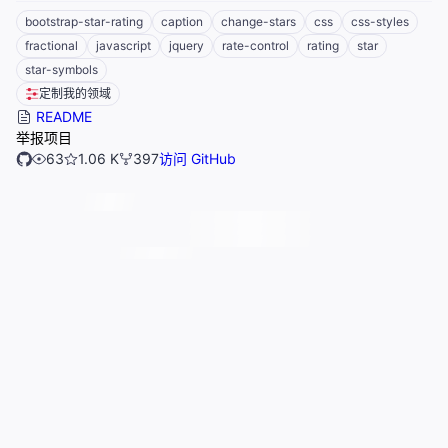
bootstrap-star-rating
caption
change-stars
css
css-styles
fractional
javascript
jquery
rate-control
rating
star
star-symbols
定制我的领域
README
举报项目
63
1.06 K
397
访问 GitHub