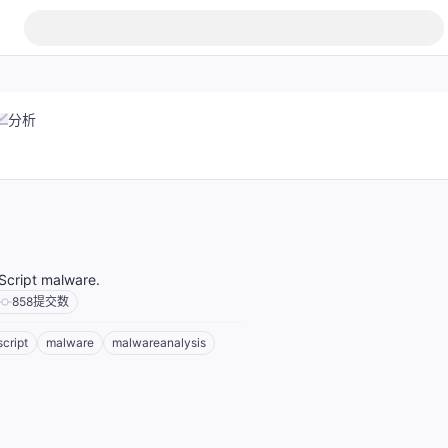
分析
aScript malware.
858
提交数
script
malware
malwareanalysis