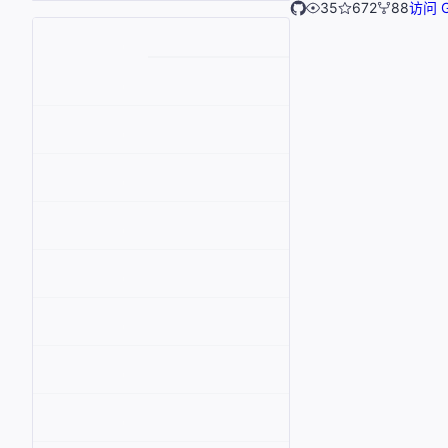
35
672
88
访问 G