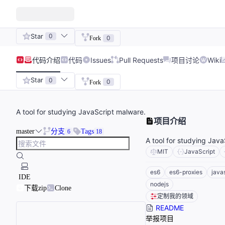
Star
0
0
Fork
代码
介绍
代码
Issues
Pull Requests
项目讨论
Wiki
Star
0
0
Fork
A tool for studying JavaScript malware.
项目介绍
master
分支
Tags
6
18
A tool for studying Jav
MIT
JavaScript
es6
es6-proxies
java
IDE
nodejs
下载zip
Clone
定制我的领域
README
举报项目